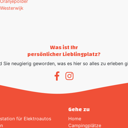
Oranjepolder
Westerwijk
Was ist Ihr
persönlicher Lieblingplatz?
d Sie neugierig geworden, was es hier so alles zu erleben g
Gehe zu
station für Elektroautos
Home
en
Campingplätze