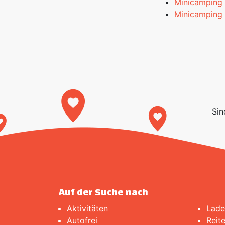
Minicamping 
Minicamping 
Sin
Auf der Suche nach
Aktivitäten
Lade
Autofrei
Reit