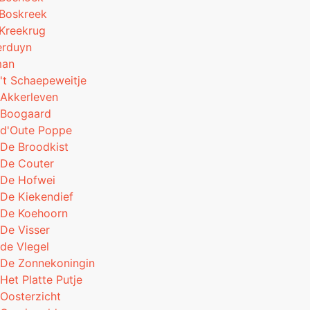
Boskreek
Kreekrug
erduyn
man
't Schaepeweitje
Akkerleven
 Boogaard
 d'Oute Poppe
De Broodkist
 De Couter
 De Hofwei
De Kiekendief
 De Koehoorn
De Visser
de Vlegel
 De Zonnekoningin
Het Platte Putje
Oosterzicht